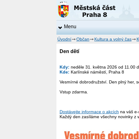
Menu
Úvodní
Občan
Kultura a volný čas
K
Den dětí
Kdy:
neděle 31. května 2026 od 11.00 
Kde:
Karlínské náměstí, Praha 8
Vesmírné dobrodružství. Den plný her, so
Vstup zdarma.
Dostávejte informace o akcích
na váš e-
Každý den zasíláme všechny novinky z 