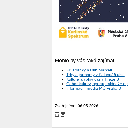
Mohlo by vás také zajímat
FB stránky Karlín Marketu
Trhy a jarmarky v Kalendáři akcí
Kultura a volný čas v Praze 8
Odbor kultury, sportu, mládeže a
Informační média MČ Praha 8
Zveřejněno: 06.05.2026