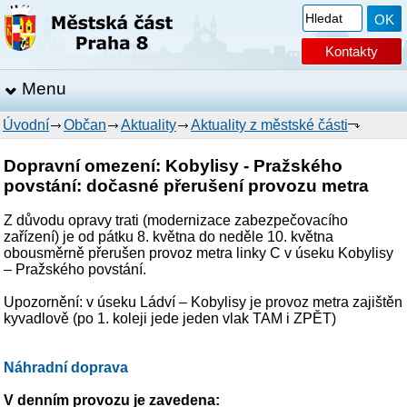
Kontakty
Menu
Úvodní
Občan
Aktuality
Aktuality z městské části
Dopravní omezení: Kobylisy - Pražského
povstání: dočasné přerušení provozu metra
Z důvodu opravy trati (modernizace zabezpečovacího
zařízení) je od pátku 8. května do neděle 10. května
obousměrně přerušen provoz metra linky C v úseku Kobylisy
– Pražského povstání.
Upozornění: v úseku Ládví – Kobylisy je provoz metra zajištěn
kyvadlově (po 1. koleji jede jeden vlak TAM i ZPĚT)
Náhradní doprava
V denním provozu je zavedena: