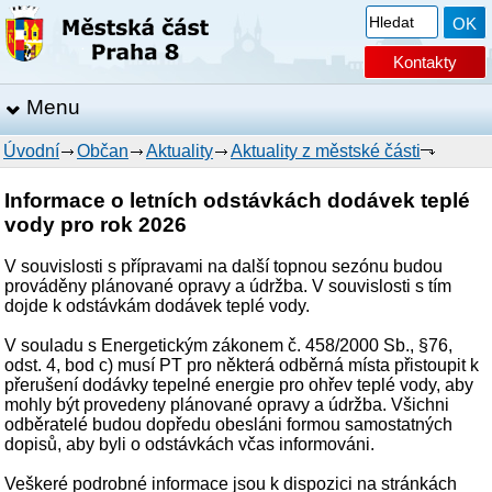
Kontakty
Menu
Úvodní
Občan
Aktuality
Aktuality z městské části
Informace o letních odstávkách dodávek teplé
vody pro rok 2026
V souvislosti s přípravami na další topnou sezónu budou
prováděny plánované opravy a údržba. V souvislosti s tím
dojde k odstávkám dodávek teplé vody.
V souladu s Energetickým zákonem č. 458/2000 Sb., §76,
odst. 4, bod c) musí PT pro některá odběrná místa přistoupit k
přerušení dodávky tepelné energie pro ohřev teplé vody, aby
mohly být provedeny plánované opravy a údržba. Všichni
odběratelé budou dopředu obesláni formou samostatných
dopisů, aby byli o odstávkách včas informováni.
Veškeré podrobné informace jsou k dispozici na stránkách