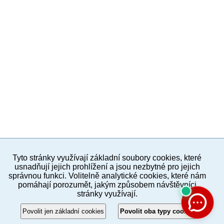
Tyto stránky využívají základní soubory cookies, které
PC verze
ENG
usnadňují jejich prohlížení a jsou nezbytné pro jejich
správnou funkci. Volitelně analytické cookies, které nám
pomáhají porozumět, jakým způsobem návštěvníci
Povinné a praktické informace
stránky využívají.
© 2012–2019 MČ Praha 8
Povolit jen základní cookies
Povolit oba typy cookies