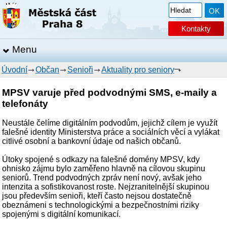
Kontakty
Menu
Úvodní
Občan
Senioři
Aktuality pro seniory
MPSV varuje před podvodnými SMS, e-maily a
telefonáty
Neustále čelíme digitálním podvodům, jejichž cílem je využít
falešné identity Ministerstva práce a sociálních věcí a vylákat
citlivé osobní a bankovní údaje od našich občanů.
Útoky spojené s odkazy na falešné domény MPSV, kdy
ohnisko zájmu bylo zaměřeno hlavně na cílovou skupinu
seniorů. Trend podvodných zpráv není nový, avšak jeho
intenzita a sofistikovanost roste. Nejzranitelnější skupinou
jsou především senioři, kteří často nejsou dostatečně
obeznámeni s technologickými a bezpečnostními riziky
spojenými s digitální komunikací.