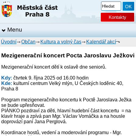
Kontakty
Menu
Úvodní
Občan
Kultura a volný čas
Kalendář akcí
Mezigenerační koncert Pocta Jaroslavu Ježkovi
Mezigenerační koncert dětí k oslavě dne seniorů.
Kdy:
čtvrtek 9. října 2025 od 16.00 hodin
Kde:
kulturní centrum Velký mlýn, U Českých loděnic 40,
Praha 8
Program mezigeneračního koncertu k Poctě Jaroslava Ježka
se bude upřesňovat.
PIÁNKO pozdraví za děti, hlavní hudební část koncertu = na
klavír hraje a zpívá pan Mgr. Václav Vomáčka a na housle
doprovází paní Jana Perglová.
Koordinace hostů, vedení a moderování programu - Mgr.