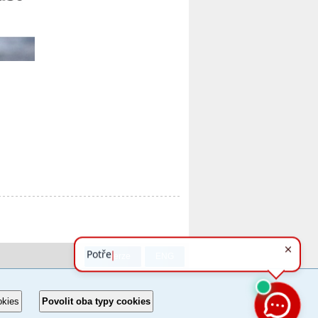
PC verze
ENG
okies
Povolit oba typy cookies