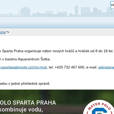
ortu
o Sparta Praha organizuje nábor nových hráčů a hráček od 8 do 18 let
ách v bazénu Aquacentrum Šutka.
.spartawaterpolo.cz/chci-hrat
, tel. ‪+420 732 467 600, e-mail:
sekretari
webu v jedné přehledné zprávě.