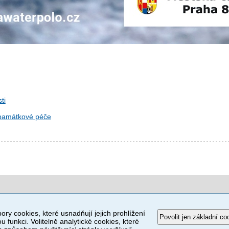
ti
 památkové péče
ory cookies, které usnadňují jejich prohlížení
Povolit jen základní co
u funkci. Volitelně analytické cookies, které