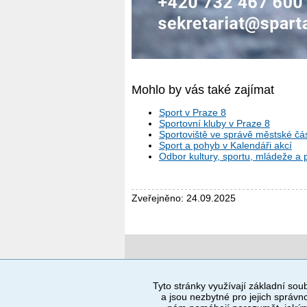
Mohlo by vás také zajímat
Sport v Praze 8
Sportovní kluby v Praze 8
Sportoviště ve správě městské čás
Sport a pohyb v Kalendáři akcí
Odbor kultury, sportu, mládeže a
Zveřejněno: 24.09.2025
Povinné a praktické informace
Tyto stránky využívají základní soub
a jsou nezbytné pro jejich správno
© 2012–2019 MČ Praha 8