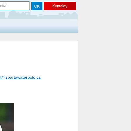
Kontakty
.
at@spartawaterpolo.cz