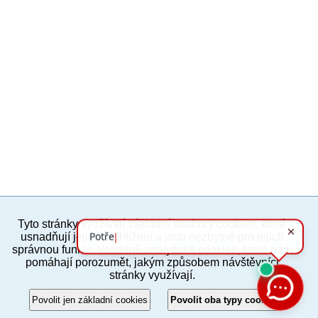
Tyto stránky využívají základní soubory cookies, které
PC verze
ENG
usnadňují jejich prohlížení a jsou nezbytné pro jejich
správnou funkci. Volitelně analytické cookies, které nám
pomáhají porozumět, jakým způsobem návštěvníci
Povinné a praktické informace
stránky využívají.
© 2012–2019 MČ Praha 8
Povolit jen základní cookies
Povolit oba typy cookies