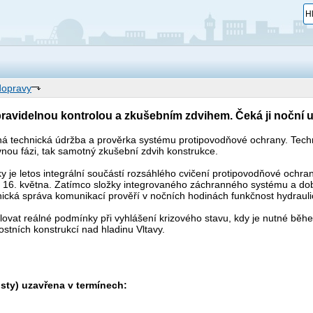
 dopravy
ravidelnou kontrolou a zkušebním zdvihem. Čeká ji noční u
lná technická údržba a prověrka systému protipovodňové ochrany. Tec
vnou fázi, tak samotný zkušební zdvih konstrukce.
 je letos integrální součástí rozsáhlého cvičení protipovodňové ochran
16. května. Zatímco složky integrovaného záchranného systému a dobro
nická správa komunikací prověří v nočních hodinách funkčnost hydraul
vat reálné podmínky při vyhlášení krizového stavu, kdy je nutné během 
stních konstrukcí nad hladinu Vltavy.
isty) uzavřena v termínech: