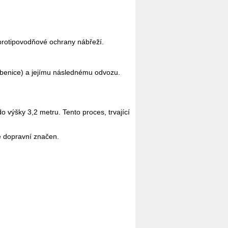
protipovodňové ochrany nábřeží.
šibenice) a jejímu následnému odvozu.
 výšky 3,2 metru. Tento proces, trvající
é dopravní značen.