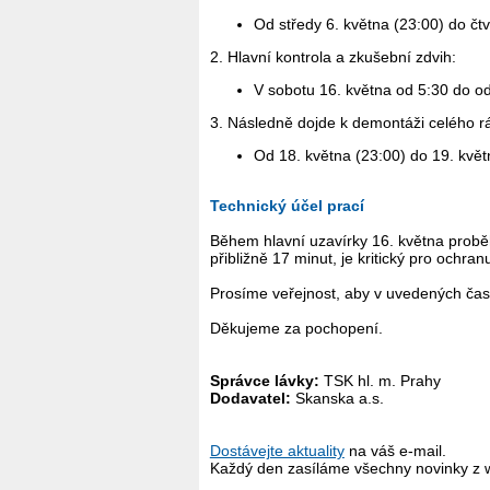
Od středy 6. května (23:00) do čtv
2. Hlavní kontrola a zkušební zdvih:
V sobotu 16. května od 5:30 do o
3. Následně dojde k demontáži celého 
Od 18. května (23:00) do 19. květ
Technický účel prací
Během hlavní uzavírky 16. května proběh
přibližně 17 minut, je kritický pro ochra
Prosíme veřejnost, aby v uvedených čas
Děkujeme za pochopení.
Správce lávky:
TSK hl. m. Prahy
Dodavatel:
Skanska a.s.
Dostávejte aktuality
na váš e-mail.
Každý den zasíláme všechny novinky z 