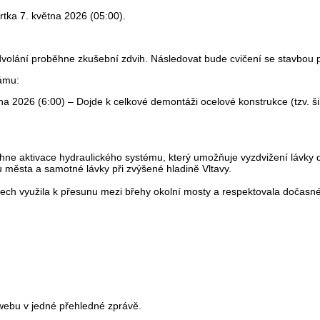
rtka 7. května 2026 (05:00).
dvolání proběhne zkušební zdvih. Následovat bude cvičení se stavbou 
rámu:
na 2026 (6:00) – Dojde k celkové demontáži ocelové konstrukce (tzv. 
ne aktivace hydraulického systému, který umožňuje vyzdvižení lávky do
nu města a samotné lávky při zvýšené hladině Vltavy.
ech využila k přesunu mezi břehy okolní mosty a respektovala dočasn
webu v jedné přehledné zprávě.