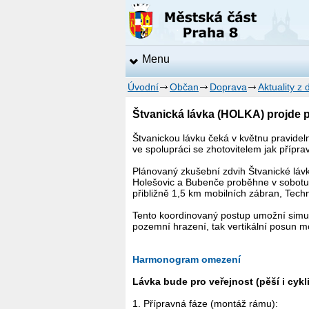
Menu
Úvodní
Občan
Doprava
Aktuality z
Štvanická lávka (HOLKA) projde p
Štvanickou lávku čeká v květnu pravide
ve spolupráci se zhotovitelem jak přípra
Plánovaný zkušební zdvih Štvanické lávky
Holešovic a Bubenče proběhne v sobotu 
přibližně 1,5 km mobilních zábran, Tech
Tento koordinovaný postup umožní simulo
pozemní hrazení, tak vertikální posun mo
Harmonogram omezení
Lávka bude pro veřejnost (pěší i cykl
1. Přípravná fáze (montáž rámu):