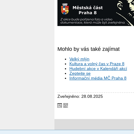
Mohlo by vás také zajímat
Velký mlýn
Kultura a volný čas v Praze 8
Hudební akce v Kalendáři akcí
Zeptejte se
Informační média MČ Praha 8
Zveřejněno: 28.08.2025