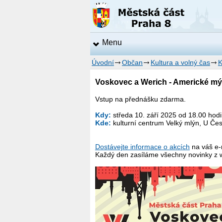
Menu
Úvodní
Občan
Kultura a volný čas
K
Voskovec a Werich - Americké mýt
Vstup na přednášku zdarma.
Kdy:
středa 10. září 2025 od 18.00 hod
Kde:
kulturní centrum Velký mlýn, U Čes
Dostávejte informace o akcích
na váš e-
Každý den zasíláme všechny novinky z 