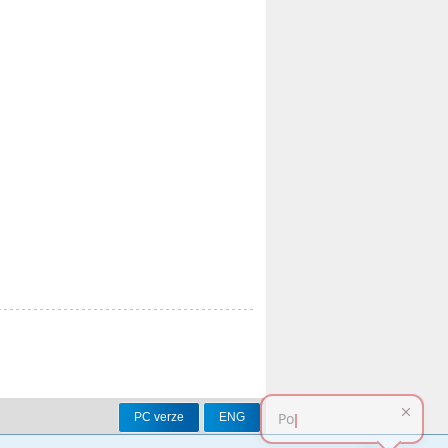
PC verze
ENG