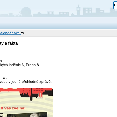
alendář akcí
y a fakta
in
kých loděnic 6, Praha 8
mail.
webu v jedné přehledné zprávě.