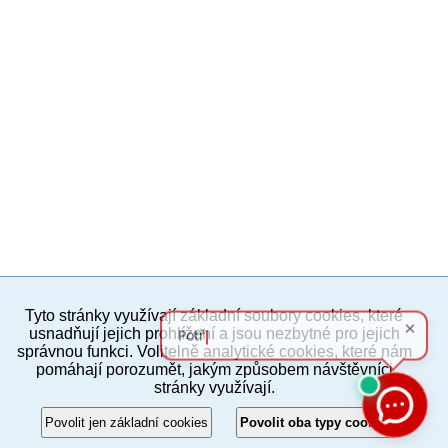
Tyto stránky využívají základní soubory cookies, které
PC verze
ENG
usnadňují jejich prohlížení a jsou nezbytné pro jejich
správnou funkci. Volitelně analytické cookies, které nám
pomáhají porozumět, jakým způsobem návštěvníci
Povinné a praktické informace
stránky využívají.
© 2012–2019 MČ Praha 8
Povolit jen základní cookies
Povolit oba typy cookies