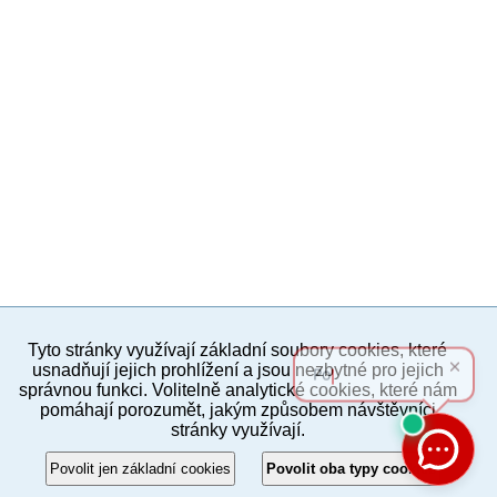
Tyto stránky využívají základní soubory cookies, které
PC verze
ENG
usnadňují jejich prohlížení a jsou nezbytné pro jejich
správnou funkci. Volitelně analytické cookies, které nám
pomáhají porozumět, jakým způsobem návštěvníci
Povinné a praktické informace
stránky využívají.
© 2012–2019 MČ Praha 8
Povolit jen základní cookies
Povolit oba typy cookies