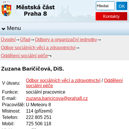
Kontakty
Menu
Úvodní
Úřad
Odbory a organizační jednotky
Odbor sociálních věcí a zdravotnictví
Oddělení sociální péče
Zuzana Baričičová, DiS.
Odbor sociálních věcí a zdravotnictví
/
Oddělení
V útvaru
:
sociální péče
Funkce
:
sociální pracovnice
E-mail
:
zuzana.baricicova@praha8.cz
Pracoviště
:
U Meteoru 8
Místnost
:
114 (přízemí)
Telefon
:
222 805 251
Mobil
:
725 506 118