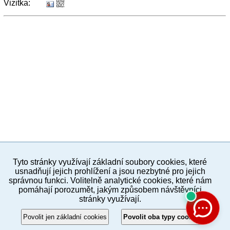
Vizitka:
Tyto stránky využívají základní soubory cookies, které
PC verze
ENG
usnadňují jejich prohlížení a jsou nezbytné pro jejich
správnou funkci. Volitelně analytické cookies, které nám
pomáhají porozumět, jakým způsobem návštěvníci
Povinné a praktické informace
stránky využívají.
© 2012–2019 MČ Praha 8
Povolit jen základní cookies
Povolit oba typy cookies