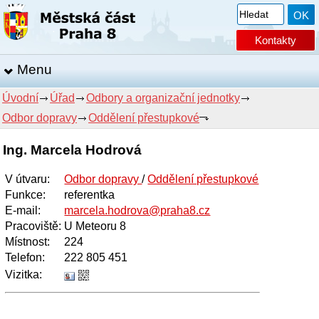
Kontakty
Menu
Úvodní
Úřad
Odbory a organizační jednotky
Odbor dopravy
Oddělení přestupkové
Ing. Marcela Hodrová
V útvaru
:
Odbor dopravy
/
Oddělení přestupkové
Funkce
:
referentka
E-mail
:
marcela.hodrova@praha8.cz
Pracoviště
:
U Meteoru 8
Místnost
:
224
Telefon
:
222 805 451
Vizitka: