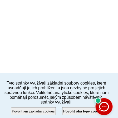
Tyto stránky využívají základní soubory cookies, které
PC verze
ENG
usnadňují jejich prohlížení a jsou nezbytné pro jejich
správnou funkci. Volitelně analytické cookies, které nám
pomáhají porozumět, jakým způsobem návštěvníci
Povinné a praktické informace
stránky využívají.
© 2012–2019 MČ Praha 8
Povolit jen základní cookies
Povolit oba typy cookies