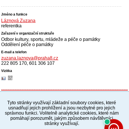
Láznová Zuzana
referentka
Odbor kultury, sportu, mládeže a péče o památky
Oddělení péče o památky
zuzana.laznova@praha8.cz
222 805 170, 601 306 107
Tyto stránky využívají základní soubory cookies, které
PC verze
ENG
usnadňují jejich prohlížení a jsou nezbytné pro jejich
správnou funkci. Volitelně analytické cookies, které nám
pomáhají porozumět, jakým způsobem návštěvníci
Povinné a praktické informace
stránky využívají.