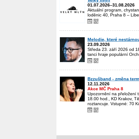
Velký mlýn
01.07.2026–31.08.2026
Aktuální program, chystan
loděnic 40, Praha 8 – Libe
Melodie, které nestárno
23.09.2026
Středa 23. září 2026 od 1
tanci hraje populární Orch
Bzzušband - změna term
12.11.2026
Akce MČ Praha 8
Upozornění na přeložení t
18.00 hod., KD Krakov, Tě
roztancuje. Vstupné: 70 K