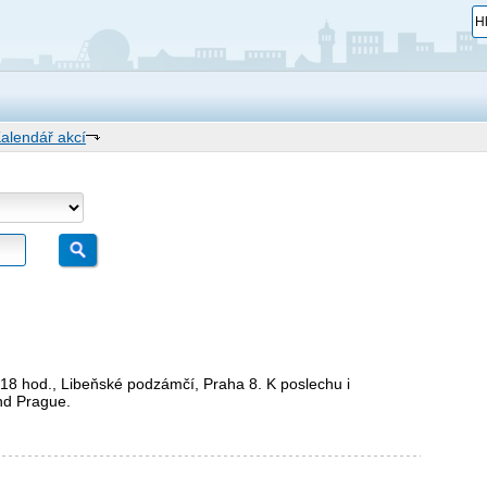
alendář akcí
18 hod., Libeňské podzámčí, Praha 8. K poslechu i
nd Prague.