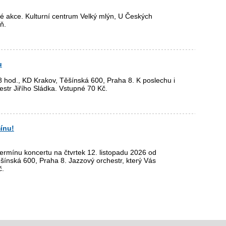
é akce. Kulturní centrum Velký mlýn, U Českých
ň.
u
8 hod., KD Krakov, Těšínská 600, Praha 8. K poslechu i
estr Jiřího Sládka. Vstupné 70 Kč.
ínu!
ermínu koncertu na čtvrtek 12. listopadu 2026 od
šínská 600, Praha 8. Jazzový orchestr, který Vás
č.