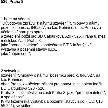
526, Praha 8
1.bere na vědomí
"Důvodovou zprávu" k návrhu uzavření "Smlouvy o nájmu"
pozemku parc. č. 840/327, na k.ú. Bohnice, obec Praha, za
účelem záboru pro opravu
a zateplení lodžií pro BD Cafourkova 520 - 526, Praha 8, mezi
městskou částí Praha 8,
jako "pronajímatelem" a společností IVPS Inženýrská
výstavba a pozemní stavby s.r.o.,
jako "nájemcem",
2.schvaluje
uzavření "Smlouvy o nájmu" pozemku parc. č. 840/327, na
k.ú. Bohnice,
obec Praha, za účelem záboru pro opravu a zateplení lodžií
BD Cafourkova 520 - 526,
Praha 8, mezi městskou částí Praha 8, jako "pronajímatelem",
a společností
IVPS Inženýrská výstavba a pozemní stavby s.r.o. (IČO: 016
55 221), se sídlem