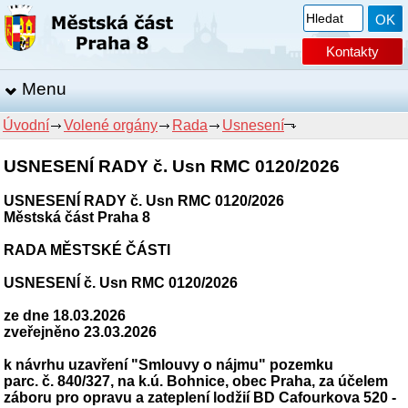
Kontakty
Menu
Úvodní
Volené orgány
Rada
Usnesení
USNESENÍ RADY č. Usn RMC 0120/2026
USNESENÍ RADY č. Usn RMC 0120/2026
Městská část Praha 8
RADA MĚSTSKÉ ČÁSTI
USNESENÍ č. Usn RMC 0120/2026
ze dne 18.03.2026
zveřejněno 23.03.2026
k návrhu uzavření "Smlouvy o nájmu" pozemku
parc. č. 840/327, na k.ú. Bohnice, obec Praha, za účelem
záboru pro opravu a zateplení lodžií BD Cafourkova 520 -