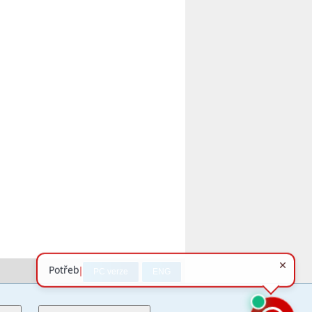
PC verze
ENG