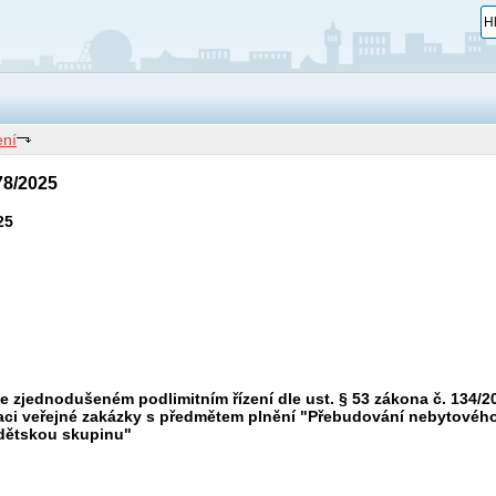
ní
8/2025
25
ve zjednodušeném podlimitním řízení dle ust. § 53 zákona č. 134/2
izaci veřejné zakázky s předmětem plnění "Přebudování nebytovéh
. dětskou skupinu"