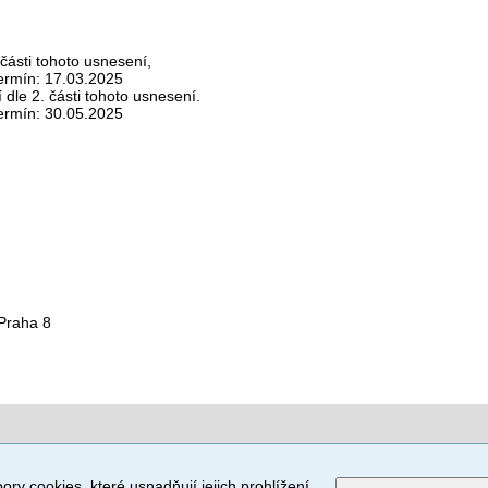
 části tohoto usnesení,
ermín: 17.03.2025
dle 2. části tohoto usnesení.
ermín: 30.05.2025
Praha 8
ory cookies, které usnadňují jejich prohlížení