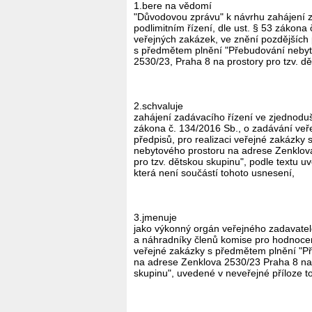
1.bere na vědomí
"Důvodovou zprávu" k návrhu zahájení 
podlimitním řízení, dle ust. § 53 zákona
veřejných zakázek, ve znění pozdějších 
s předmětem plnění "Přebudování nebyt
2530/23, Praha 8 na prostory pro tzv. dě
2.schvaluje
zahájení zadávacího řízení ve zjednoduš
zákona č. 134/2016 Sb., o zadávání veř
předpisů, pro realizaci veřejné zakázk
nebytového prostoru na adrese Zenklova
pro tzv. dětskou skupinu", podle textu 
která není součástí tohoto usnesení,
3.jmenuje
jako výkonný orgán veřejného zadavatele,
a náhradníky členů komise pro hodnocen
veřejné zakázky s předmětem plnění "P
na adrese Zenklova 2530/23 Praha 8 na 
skupinu", uvedené v neveřejné příloze t