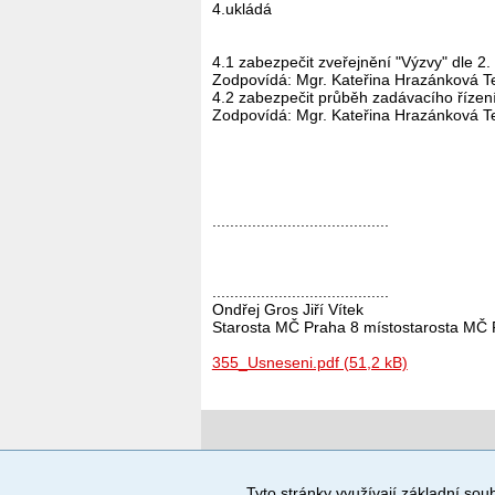
4.ukládá
4.1 zabezpečit zveřejnění "Výzvy" dle 2.
Zodpovídá: Mgr. Kateřina Hrazánková T
4.2 zabezpečit průběh zadávacího řízení 
Zodpovídá: Mgr. Kateřina Hrazánková T
........................................
........................................
Ondřej Gros Jiří Vítek
Starosta MČ Praha 8 místostarosta MČ 
355_Usneseni.pdf (51,2 kB)
Povinné a praktické informace
Tyto stránky využívají základní soub