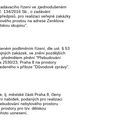
zadávacího řízení ve zjednodušeném
 č. 134/2016 Sb., o zadávání
předpisů, pro realizaci veřejné zakázky
ového prostou na adrese Zenklova
tskou skupinu",
eném podlimitním řízení, dle ust. § 53
ejných zakázek, ve znění pozdějších
y s předmětem plnění "Přebudování
 2530/23, Praha 8 na prostory
uvedeného v příloze "Důvodové zprávy",
 tj. městské části Praha 8, členy
í nabídek, podaných pro realizaci
řebudování nebytového prostoru
prostory pro tzv. dětskou
ohoto usnesení,