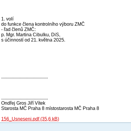
1. volí
do funkce člena kontrolního výboru ZMČ
- řad členů ZMČ:
p. Mgr. Martina Cibulku, DiS,
s účinností od 21. května 2025.
........................................
........................................
Ondřej Gros Jiří Vítek
Starosta MČ Praha 8 místostarosta MČ Praha 8
156_Usneseni.pdf (35,6 kB)