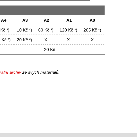
A4
A3
A2
A1
A0
 Kč *)
10 Kč *)
60 Kč *)
120 Kč *)
265 Kč *)
 Kč *)
20 Kč *)
X
X
X
20 Kč
rální archiv
ze svých materiálů.