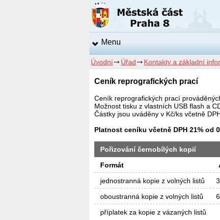
Menu
Úvodní
Úřad
Kontakty a základní inf
Ceník reprografických prací
Ceník reprografických prací prováděnýc
Možnost tisku z vlastních USB flash a C
Částky jsou uváděny v Kč/ks včetně DP
Platnost ceníku včetně DPH 21% od 0
Pořizování černobílých kopií
Formát
jednostranná kopie z volných listů
3
oboustranná kopie z volných listů
6
příplatek za kopie z vázaných listů