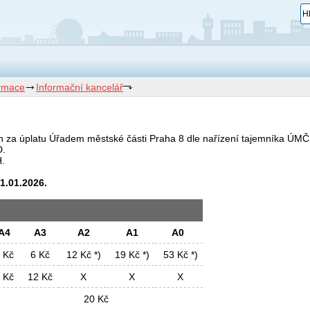
ormace
Informační kancelář
h za úplatu Úřadem městské části Praha 8 dle nařízení tajemníka ÚMČ
D.
H.
1.01.2026.
A4
A3
A2
A1
A0
 Kč
6 Kč
12 Kč *)
19 Kč *)
53 Kč *)
 Kč
12 Kč
X
X
X
20 Kč