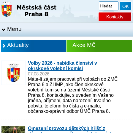
Kontakty
Menu
Aktuality
Akce MČ
Volby 2026 - nabídka členství v
okrskové volební komisi
07.08.2026
Máte-li zájem pracovat při volbách do ZMČ
Praha 8 a ZHMP jako člen okrskové
volební komise na území Městské části
Praha 8, kontaktujte, s uvedením Vašeho
jména, příjmení, data narození, trvalého
pobytu, telefonního čísla a e-mailu,
občansko-správní odbor ÚMČ Praha 8.
Omezení provozu dětských hřišť z