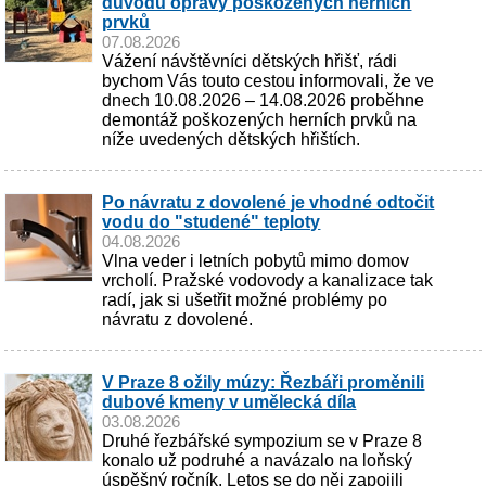
důvodu opravy poškozených herních
prvků
07.08.2026
Vážení návštěvníci dětských hřišť, rádi
bychom Vás touto cestou informovali, že ve
dnech 10.08.2026 – 14.08.2026 proběhne
demontáž poškozených herních prvků na
níže uvedených dětských hřištích.
Po návratu z dovolené je vhodné odtočit
vodu do "studené" teploty
04.08.2026
Vlna veder i letních pobytů mimo domov
vrcholí. Pražské vodovody a kanalizace tak
radí, jak si ušetřit možné problémy po
návratu z dovolené.
V Praze 8 ožily múzy: Řezbáři proměnili
dubové kmeny v umělecká díla
03.08.2026
Druhé řezbářské sympozium se v Praze 8
konalo už podruhé a navázalo na loňský
úspěšný ročník. Letos se do něj zapojili