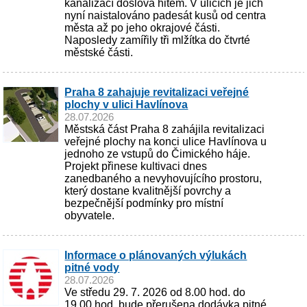
kanalizací doslova hitem. V ulicích je jich
nyní naistalováno padesát kusů od centra
města až po jeho okrajové části.
Naposledy zamířily tři mlžítka do čtvrté
městské části.
Praha 8 zahajuje revitalizaci veřejné
plochy v ulici Havlínova
28.07.2026
Městská část Praha 8 zahájila revitalizaci
veřejné plochy na konci ulice Havlínova u
jednoho ze vstupů do Čimického háje.
Projekt přinese kultivaci dnes
zanedbaného a nevyhovujícího prostoru,
který dostane kvalitnější povrchy a
bezpečnější podmínky pro místní
obyvatele.
Informace o plánovaných výlukách
pitné vody
28.07.2026
Ve středu 29. 7. 2026 od 8.00 hod. do
19.00 hod. bude přerušena dodávka pitné