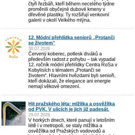
čtyři řezbáři, kteří během necelého týdne
proměnili obyčejné dubové kmeny v
dřevěné plastiky. Ty rozšiřují venkovní
galerii v okolí Velkého mlýna.
12. Módní přehlídka seniorů „Protanči
se životem“
30.07.2026
Červený koberec, potlesk diváků a
především radost z pohybu – tak vypadal
12. ročník módní přehlídky Centra RoSa v
Kobylisích s tématem „Protanči se
životem“. Hlavními hvězdami byli senioři,
kteří dokázali, že elegance ani energie
nemají věkové omezení.
Hit pražského léta: mlžítka a osvěžítka
od PVK. V ulicích je jich již padesát.
29.07.2026
V horkých dnech, které panují v letošním
létě i v metropoli, se staly mlžítka a
osvěžítka od Pražských vodovodů a