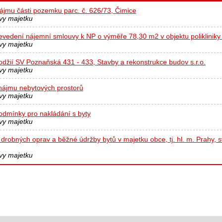
jmu části pozemku parc. č. 626/73, Čimice
vy majetku
vedení nájemní smlouvy k NP o výměře 78,30 m2 v objektu poliklinik
vy majetku
džií SV Poznaňská 431 - 433, Stavby a rekonstrukce budov s.r.o.
vy majetku
nájmu nebytových prostorů
vy majetku
odmínky pro nakládání s byty
vy majetku
 drobných oprav a běžné údržby bytů v majetku obce, tj. hl. m. Prahy,
vy majetku