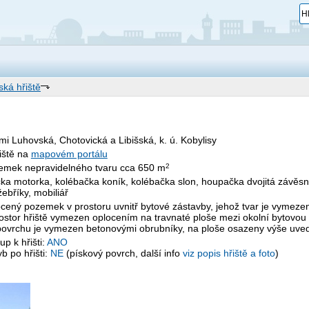
ská hřiště
emi Luhovská, Chotovická a Libišská, k. ú. Kobylisy
řiště na
mapovém portálu
zemek nepravidelného tvaru cca 650 m
2
a motorka, kolébačka koník, kolébačka slon, houpačka dvojitá závěsná
ebříky, mobiliář
ocený pozemek v prostoru uvnitř bytové zástavby, jehož tvar je vyme
rostor hřiště vymezen oplocením na travnaté ploše mezi okolní bytovou
ovrchu je vymezen betonovými obrubníky, na ploše osazeny výše uved
up k hřišti:
ANO
b po hřišti:
NE
(pískový povrch, další info
viz popis hřiště a foto
)