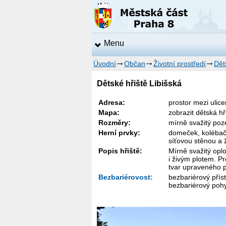
Menu
Úvodní
Občan
Životní prostředí
Dět
Dětské hřiště Libišská
Adresa:
prostor mezi ulic
Mapa:
zobrazit dětská h
Rozměry:
mírně svažitý po
Herní prvky:
domeček, kolébačk
síťovou stěnou a ž
Popis hřiště:
Mírně svažitý opl
i živým plotem. P
tvar upraveného p
Bezbariérovost:
bezbariérový příst
bezbariérový pohy