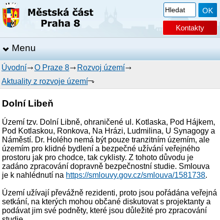
Kontakty
Menu
Úvodní
O Praze 8
Rozvoj území
Aktuality z rozvoje území
Dolní Libeň
Území tzv. Dolní Libně, ohraničené ul. Kotlaska, Pod Hájkem,
Pod Kotlaskou, Ronkova, Na Hrázi, Ludmilina, U Synagogy a
Náměstí. Dr. Holého nemá být pouze tranzitním územím, ale
územím pro klidné bydlení a bezpečné užívání veřejného
prostoru jak pro chodce, tak cyklisty. Z tohoto důvodu je
zadáno zpracování dopravně bezpečnostní studie. Smlouva
je k nahlédnutí na
https://smlouvy.gov.cz/smlouva/1581738
.
Území užívají převážně rezidenti, proto jsou pořádána veřejná
setkání, na kterých mohou občané diskutovat s projektanty a
podávat jim své podněty, které jsou důležité pro zpracování
studie.