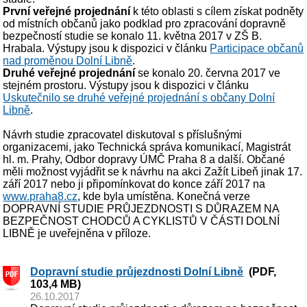
První veřejné projednání
k této oblasti s cílem získat podněty
od místních občanů jako podklad pro zpracování dopravně
bezpečností studie se konalo 11. května 2017 v ZŠ B.
Hrabala. Výstupy jsou k dispozici v článku
Participace občanů
nad proměnou Dolní Libně
.
Druhé veřejné projednání
se konalo 20. června 2017 ve
stejném prostoru. Výstupy jsou k dispozici v článku
Uskutečnilo se druhé veřejné projednání s občany Dolní
Libně
.
Návrh studie zpracovatel diskutoval s příslušnými
organizacemi, jako Technická správa komunikací, Magistrát
hl. m. Prahy, Odbor dopravy ÚMČ Praha 8 a další. Občané
měli možnost vyjádřit se k návrhu na akci Zažít Libeň jinak 17.
září 2017 nebo ji připomínkovat do konce září 2017 na
www.praha8.cz
, kde byla umístěna. Konečná verze
DOPRAVNÍ STUDIE PRŮJEZDNOSTI S DŮRAZEM NA
BEZPEČNOST CHODCŮ A CYKLISTŮ V ČÁSTI DOLNÍ
LIBNĚ je uveřejněna v příloze.
Dopravní studie průjezdnosti Dolní Libně
(PDF,
103,4 MB)
26.10.2017