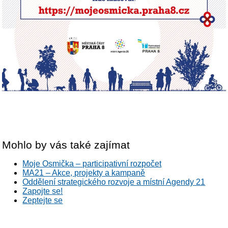
Mohlo by vás také zajímat
Moje Osmička – participativní rozpočet
MA21 – Akce, projekty a kampaně
Oddělení strategického rozvoje a místní Agendy 21
Zapojte se!
Zeptejte se