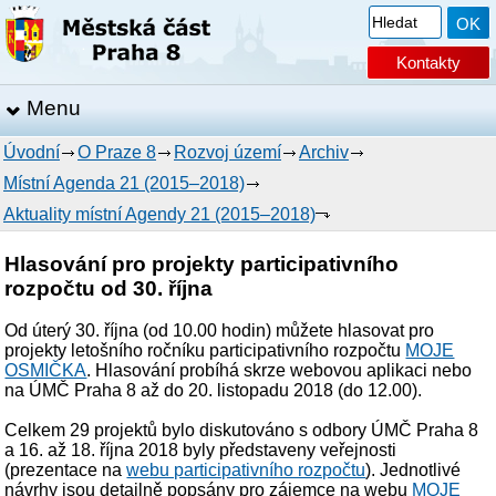
Kontakty
Menu
Úvodní
O Praze 8
Rozvoj území
Archiv
Místní Agenda 21 (2015–2018)
Aktuality místní Agendy 21 (2015–2018)
Hlasování pro projekty participativního
rozpočtu od 30. října
Od úterý 30. října (od 10.00 hodin) můžete hlasovat pro
projekty letošního ročníku participativního rozpočtu
MOJE
OSMIČKA
. Hlasování probíhá skrze webovou aplikaci nebo
na ÚMČ Praha 8 až do 20. listopadu 2018 (do 12.00).
Celkem 29 projektů bylo diskutováno s odbory ÚMČ Praha 8
a 16. až 18. října 2018 byly představeny veřejnosti
(prezentace na
webu participativního rozpočtu
). Jednotlivé
návrhy jsou detailně popsány pro zájemce na webu
MOJE