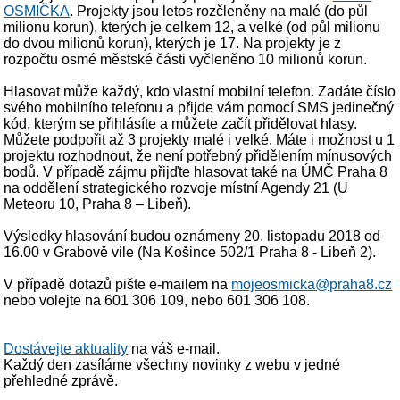
OSMIČKA
. Projekty jsou letos rozčleněny na malé (do půl
milionu korun), kterých je celkem 12, a velké (od půl milionu
do dvou milionů korun), kterých je 17. Na projekty je z
rozpočtu osmé městské části vyčleněno 10 milionů korun.
Hlasovat může každý, kdo vlastní mobilní telefon. Zadáte číslo
svého mobilního telefonu a přijde vám pomocí SMS jedinečný
kód, kterým se přihlásíte a můžete začít přidělovat hlasy.
Můžete podpořit až 3 projekty malé i velké. Máte i možnost u 1
projektu rozhodnout, že není potřebný přidělením mínusových
bodů. V případě zájmu přijďte hlasovat také na ÚMČ Praha 8
na oddělení strategického rozvoje místní Agendy 21 (U
Meteoru 10, Praha 8 – Libeň).
Výsledky hlasování budou oznámeny 20. listopadu 2018 od
16.00 v Grabově vile (Na Košince 502/1 Praha 8 - Libeň 2).
V případě dotazů pište e-mailem na
mojeosmicka@praha8.cz
nebo volejte na 601 306 109, nebo 601 306 108.
Dostávejte aktuality
na váš e-mail.
Každý den zasíláme všechny novinky z webu v jedné
přehledné zprávě.