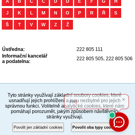
A
B
C
Č
D
Ď
E
F
G
H
J
K
L
M
N
O
P
R
Ř
S
Š
T
V
W
Z
Ž
Ústředna:
222 805 111
Informační kancelář
222 805 505, 222 805 506
a podatelna:
Tyto stránky využívají základní soubory cookies, které
PC verze
ENG
usnadňují jejich prohlížení a jsou nezbytné pro jejich
správnou funkci. Volitelně analytické cookies, které nám
pomáhají porozumět, jakým způsobem návštěvníci
Povinné a praktické informace
stránky využívají.
© 2012–2019 MČ Praha 8
Povolit jen základní cookies
Povolit oba typy cookies