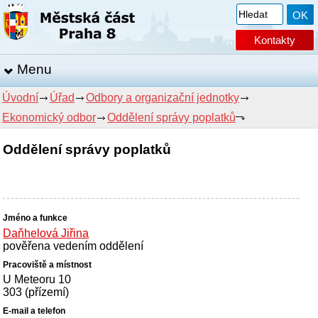
Kontakty
Menu
Úvodní
Úřad
Odbory a organizační jednotky
Ekonomický odbor
Oddělení správy poplatků
Oddělení správy poplatků
Daňhelová Jiřina
pověřena vedením oddělení
U Meteoru 10
303 (přízemí)