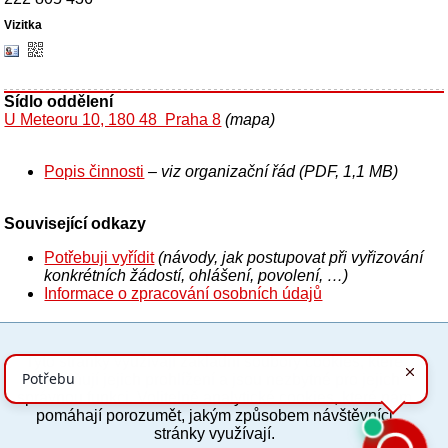
Sídlo oddělení
U Meteoru 10, 180 48 Praha 8
(mapa)
Popis činnosti
– viz organizační řád (PDF, 1,1 MB)
Související odkazy
Potřebuji vyřídit
(návody, jak postupovat při vyřizování
konkrétních žádostí, ohlášení, povolení, …)
Informace o zpracování osobních údajů
Tyto stránky využívají základní soubory cookies, které
PC verze
ENG
usnadňují jejich prohlížení a jsou nezbytné pro jejich
správnou funkci. Volitelně analytické cookies, které nám
pomáhají porozumět, jakým způsobem návštěvníci
Povinné a praktické informace
stránky využívají.