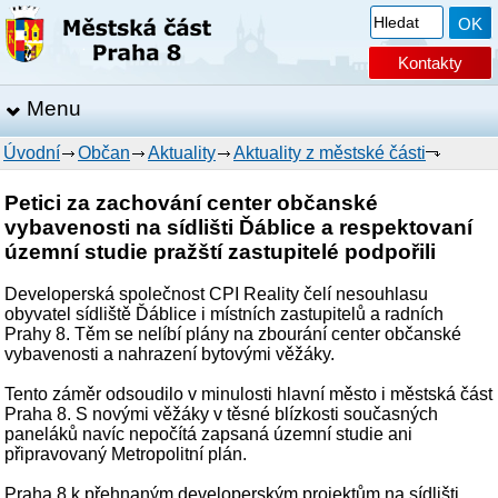
Kontakty
Menu
Úvodní
Občan
Aktuality
Aktuality z městské části
Petici za zachování center občanské
vybavenosti na sídlišti Ďáblice a respektovaní
územní studie pražští zastupitelé podpořili
Developerská společnost CPI Reality čelí nesouhlasu
obyvatel sídliště Ďáblice i místních zastupitelů a radních
Prahy 8. Těm se nelíbí plány na zbourání center občanské
vybavenosti a nahrazení bytovými věžáky.
Tento záměr odsoudilo v minulosti hlavní město i městská část
Praha 8. S novými věžáky v těsné blízkosti současných
paneláků navíc nepočítá zapsaná územní studie ani
připravovaný Metropolitní plán.
Praha 8 k přehnaným developerským projektům na sídlišti