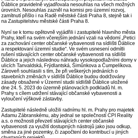
Ďáblice pravidelně vyjadřovala nesouhlas na všech možných
úrovních. Nesouhlas zazněl na komisi pro územní rozvoj,
zamítnutí přišlo i na Radě městské části Praha 8, stejně tak i
na Zastupitelstvu městské části Praha 8.
Nyní se k tomu opětovně vyjádřili i zastupitelé hlavního města
Prahy, kteří na svém včerejším jednání vzali na vědomí „Petici
za zachování center občanské vybavenosti na sídlišti Ďáblice
a respektovaní územní studie“. Ve svém usnesení odmítli
rušení stávajících center občanské vybavenosti na sídlišti
Ďáblice a jejich následnou náhradu vysokopodlažními domy v
ulicích Tanvaldská, Frýdlantská, Šimůnkova a Čumpelíkova.
Zároveň souhlasili s tím, že při veškerých jednáních o
stavebních změnách v sídlišti Ďáblice budou dodržovány
zásady obsažené v Územní studii sídliště Ďáblice uložené
dne 24. 5. 2023 do územně plánovacích podkladů hl. m.
Prahy s cílem udržení stávající občanské vybavenosti a
vyloučení výškové zástavby.
Zastupitelé následně uložili radnímu hl. m. Prahy pro majetek
Adamu Zábranskému, aby jednal se společností CPI Reality
a.s. o možnosti převzetí stávajících center občanské
vybavenosti za využití dostupných nástrojů jako jsou odkup,
směna za jiné pozemky, či započtení do kontribucí u jiných
chystaných projektů.