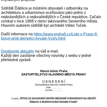
Sídliště Ďáblice je místními obyvateli i odborníky na
architekturu a urbanismus oceňováno jako jedno z
nejkrásnějších a nejkvalitnějších v České republice. Začalo
vznikat v roce 1968 v rámci takzvaného Severního města.
Hlavním autorem sídliště byl architekt Viktor Tuček.
Další informace na
https://www.praha8.cz/Lide-v-Praze-8-
bojuji-proti-demolici-byvale-Vcely.html
Dostávejte aktuality
na váš e-mail.
Každý den zasíláme všechny novinky z webu v jedné
přehledné zprávě.