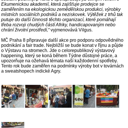
Ekumenickou akademií, která zajišťuje prodejce se
zaměřením na ekologickou zemědělskou produkci, výrobky
místních sociálních podniků a neziskovek. Výtěžek z trhů tak
putuje do další činnosti těchto organizací, které pomáhají
třeba rozvoji chudých částí Afriky, handicapovaným nebo
chrání životní prostředí,“
vyjmenovává Vilgus.
MČ Praha 8 připravuje další akce pro podporu odpovědného
podnikání a fair trade. Nejbližší se bude konat v říjnu a půjde
o Výstavu na stromech. Jde o celorepublikový výstavový
happening, který se koná během Týdne důstojné práce, a
upozorňuje na ožehavá témata naší každodenní spotřeby.
Tento rok bude zaměřen na podmínky výroby bot v továrnách
a sweatshopech indické Agry.