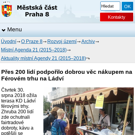
Kontakty
Menu
Úvodní
O Praze 8
Rozvoj území
Archiv
Místní Agenda 21 (2015–2018)
Aktuality místní Agendy 21 (2015–2018)
Přes 200 lidí podpořilo dobrou věc nákupem na
Férovém trhu na Ládví
Čtvrtek 30.
srpna 2018 ožila
terasa KD Ládví
férovými trhy.
Zhruba 200 lidí
zde ochutnali
fairtradové
dobroty, kávu a
potěšili se