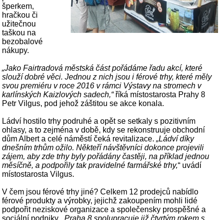
šperkem,
hračkou či
užitečnou
taškou na
bezobalové
nákupy.
„Jako Fairtradová městská část pořádáme řadu akcí, které
slouží dobré věci. Jednou z nich jsou i férové trhy, které měly
svou premiéru v roce 2016 v rámci Výstavy na stromech v
karlínských Kaizlových sadech,“
říká místostarosta Prahy 8
Petr Vilgus, pod jehož záštitou se akce konala.
Ládví hostilo trhy podruhé a opět se setkaly s pozitivním
ohlasy, a to zejména v době, kdy se rekonstruuje obchodní
dům Albert a celé náměstí čeká revitalizace.
„Ládví díky
dnešním trhům ožilo. Někteří návštěvníci dokonce projevili
zájem, aby zde trhy byly pořádány častěji, na příklad jednou
měsíčně, a podpořily tak pravidelné farmářské trhy,
“ uvádí
místostarosta Vilgus.
V čem jsou férové trhy jiné? Celkem 12 prodejců nabídlo
férové produkty a výrobky, jejichž zakoupením mohli lidé
podpořit neziskové organizace a společensky prospěšné a
sociální podniky.
„Praha 8 spolupracuje již čtvrtým rokem s