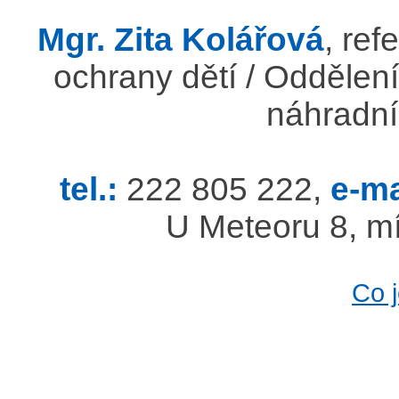
Mgr. Zita Kolářová
, ref
ochrany dětí / Oddělení
náhradní
tel.:
222 805 222,
e-ma
U Meteoru 8, mí
Co 