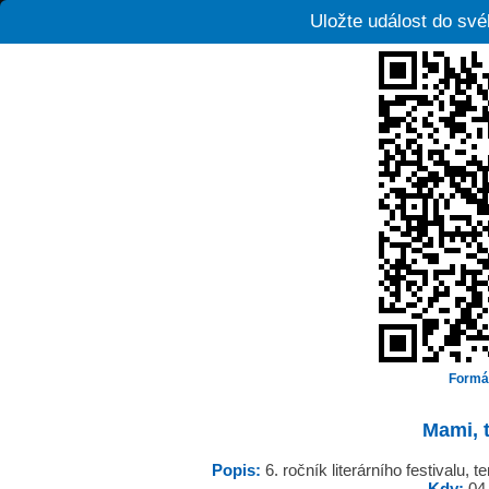
Uložte událost do sv
Formá
Mami, t
Popis:
6. ročník literárního festivalu,
Kdy:
04