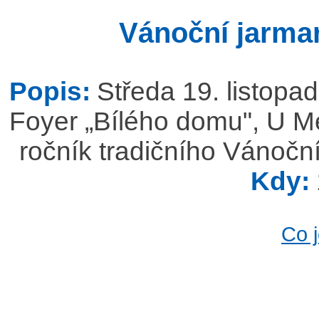
Vánoční jarma
Popis:
Středa 19. listopa
Foyer „Bílého domu", U Me
ročník tradičního Vánočn
Kdy:
Co 