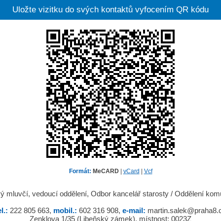
Uložte vizitku do svých kontaktů vyfocením QR kódu
Formát:
MeCARD
|
vCard
|
Vcf
ový mluvčí, vedoucí oddělení, Odbor kancelář starosty / Oddělení ko
l.:
222 805 663,
mobil.:
602 316 908,
e-mail:
martin.salek@praha8.
Zenklova 1/35 (Libeňský zámek), místnost: 0023Z