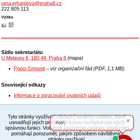
jana.erhardova@praha8.cz
222 805 113
Sídlo sekretariátu
U Meteoru 6, 180 48 Praha 8
(mapa)
Popis činnosti
– viz organizační řád (PDF, 1,1 MB)
Související odkazy
Informace o zpracování osobních údajů
Tyto stránky využívají základní soubory cookies, které
PC verze
ENG
usnadňují jejich prohlížení a jsou nezbytné pro jejich
správnou funkci. Volitelně analytické cookies, které nám
pomáhají porozumět, jakým způsobem návštěvníci
Povinné a praktické informace
stránky využívají.