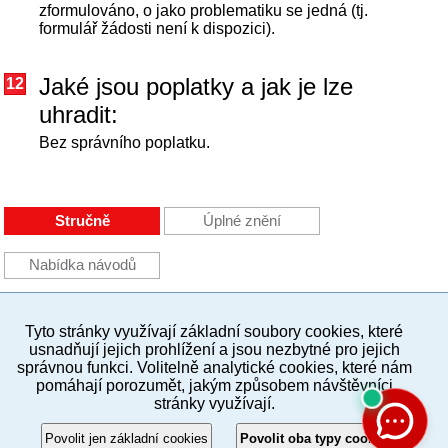
zformulováno, o jako problematiku se jedná (tj.
formulář žádosti není k dispozici).
Jaké jsou poplatky a jak je lze
12
uhradit:
Bez správního poplatku.
Stručně
Úplné znění
Nabídka návodů
Tyto stránky využívají základní soubory cookies, které
PC verze
ENG
usnadňují jejich prohlížení a jsou nezbytné pro jejich
správnou funkci. Volitelně analytické cookies, které nám
pomáhají porozumět, jakým způsobem návštěvníci
Povinné a praktické informace
stránky využívají.
© 2012–2019 MČ Praha 8
Povolit jen základní cookies
Povolit oba typy cookies