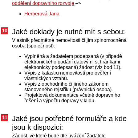
oddělení dopravního rozvoje
–>
Herberová Jana
Jaké doklady je nutné mít s sebou:
10
Vlastník předmětné nemovitosti či jím zplnomocněná
osoba (společnost):
Vyplněná a žadatelem podepsaná (v případě
elektronického podání datovými schránkami
elektronicky podepsaná) žádost (viz bod 11).
Výpis z katastru nemovitostí pro ověření
vlastnických vztahů.
Výpis z obchodního či jiného zákonem
stanoveného rejstříku (právnická osoba).
Projektová dokumentace včetně dopravního
řešení a výpočtu dopravy v klidu.
Jaké jsou potřebné formuláře a kde
11
jsou k dispozici:
Žádost, ve které bude dle uvážení žadatele