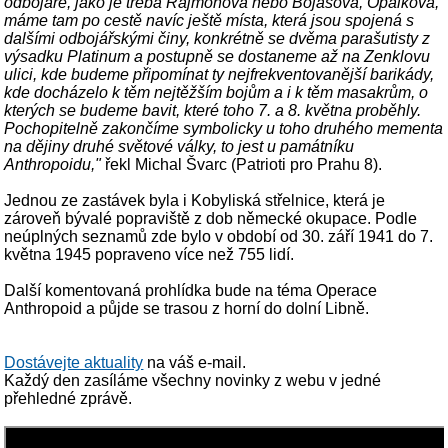
odbojáře, jako je třeba Rajmonova nebo Bojasova, Opálkova,
máme tam po cestě navíc ještě místa, která jsou spojená s
dalšími odbojářskými činy, konkrétně se dvěma parašutisty z
výsadku Platinum a postupně se dostaneme až na Zenklovu
ulici, kde budeme připomínat ty nejfrekventovanější barikády,
kde docházelo k těm nejtěžším bojům a i k těm masakrům, o
kterých se budeme bavit, které toho 7. a 8. května proběhly.
Pochopitelně zakončíme symbolicky u toho druhého mementa
na dějiny druhé světové války, to jest u památníku
Anthropoidu,"
řekl Michal Švarc (Patrioti pro Prahu 8).
Jednou ze zastávek byla i Kobyliská střelnice, která je
zároveň bývalé popraviště z dob německé okupace. Podle
neúplných seznamů zde bylo v období od 30. září 1941 do 7.
května 1945 popraveno více než 755 lidí.
Další komentovaná prohlídka bude na téma Operace
Anthropoid a půjde se trasou z horní do dolní Libně.
Dostávejte aktuality
na váš e-mail.
Každý den zasíláme všechny novinky z webu v jedné
přehledné zprávě.