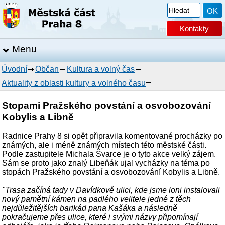
Kontakty
Menu
Úvodní
Občan
Kultura a volný čas
Aktuality z oblasti kultury a volného času
Stopami Pražského povstání a osvobozování
Kobylis a Libně
Radnice Prahy 8 si opět připravila komentované procházky po
známých, ale i méně známých místech této městské části.
Podle zastupitele Michala Švarce je o tyto akce velký zájem.
Sám se proto jako znalý Libeňák ujal vycházky na téma po
stopách Pražského povstání a osvobozování Kobylis a Libně.
"Trasa začíná tady v Davídkově ulici, kde jsme loni instalovali
nový pamětní kámen na padlého velitele jedné z těch
nejdůležitějších barikád pana Kašáka a následně
pokračujeme přes ulice, které i svými názvy připomínají