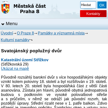
Kontakty
Menu
Úvodní
O Praze 8
Památky a významná místa
Kulturní památky
Svatojánský poplužný dvůr
Katastrální území Střížkov
(Střížkovská 29)
Ukázat na mapě
Původně rozsáhlý barokní dvůr s více hospodářskými objekty
vznikl kolem poloviny 18. století a byl rozšiřován v 19. století.
V 80. letech 20. století byla hospodářská část z větší části
asanována. Zůstala jen hlavní, původně obytná jednopatrová
budova s podkrovím ve vysoké polovalbové střeše
a s průčelím, v němž se odráží jak původní rozvrh, tak
pozdější úpravy. Střední rizalit nese v 1. patře balkon. Zdivo
přízemí je zpevněno opěráky. Šambrány oken a vstupu jsou