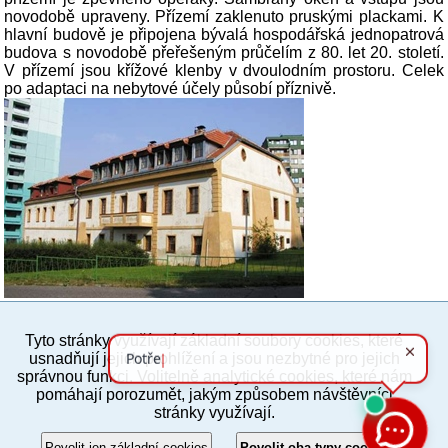
novodobě upraveny. Přízemí zaklenuto pruskými plackami. K
hlavní budově je připojena bývalá hospodářská jednopatrová
budova s novodobě přeřešeným průčelím z 80. let 20. století.
V přízemí jsou křížové klenby v dvoulodním prostoru. Celek
po adaptaci na nebytové účely působí příznivě.
Tyto stránky využívají základní soubory cookies, které
PC verze
ENG
usnadňují jejich prohlížení a jsou nezbytné pro jejich
správnou funkci. Volitelně analytické cookies, které nám
pomáhají porozumět, jakým způsobem návštěvníci
Povinné a praktické informace
stránky využívají.
© 2012–2019 MČ Praha 8
Povolit jen základní cookies
Povolit oba typy cookies