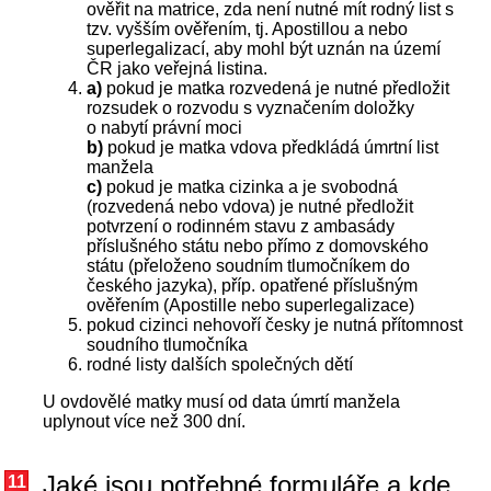
ověřit na matrice, zda není nutné mít rodný list s
tzv. vyšším ověřením, tj. Apostillou a nebo
superlegalizací, aby mohl být uznán na území
ČR jako veřejná listina.
a)
pokud je matka rozvedená je nutné předložit
rozsudek o rozvodu s vyznačením doložky
o nabytí právní moci
b)
pokud je matka vdova předkládá úmrtní list
manžela
c)
pokud je matka cizinka a je svobodná
(rozvedená nebo vdova) je nutné předložit
potvrzení o rodinném stavu z ambasády
příslušného státu nebo přímo z domovského
státu (přeloženo soudním tlumočníkem do
českého jazyka), příp. opatřené příslušným
ověřením (Apostille nebo superlegalizace)
pokud cizinci nehovoří česky je nutná přítomnost
soudního tlumočníka
rodné listy dalších společných dětí
U ovdovělé matky musí od data úmrtí manžela
uplynout více než 300 dní.
Jaké jsou potřebné formuláře a kde
11