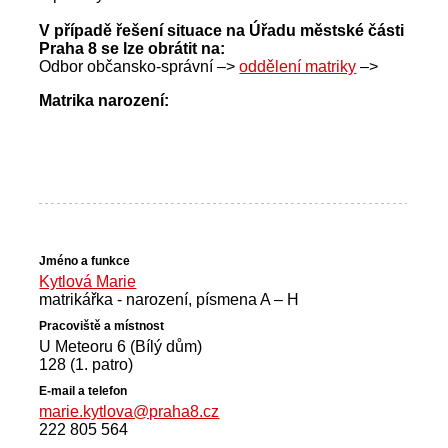
V případě řešení situace na Úřadu městské části
Praha 8 se lze obrátit na:
Odbor občansko-správní –>
oddělení matriky
–>
Matrika narození:
Kytlová Marie
matrikářka - narození, písmena A – H
U Meteoru 6 (Bílý dům)
128 (1. patro)
marie.kytlova@praha8.cz
222 805 564