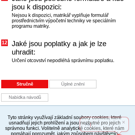
jsou k dispozici:
Nejsou k dispozici, matrikář vyplňuje formulář
prostřednictvím výpočetní techniky ve speciálním
programu matriky.
Jaké jsou poplatky a jak je lze
12
uhradit:
Určení otcovství nepodléhá správnímu poplatku.
Stručně
Úplné znění
Nabídka návodů
Tyto stránky využívají základní soubory cookies, které
PC verze
ENG
usnadňují jejich prohlížení a jsou nezbytné pro jejich
správnou funkci. Volitelně analytické cookies, které nám
pomáhají porozumět, jakým způsobem návštěvníci
Povinné a praktické informace