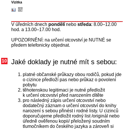
V úředních dnech
pondělí
nebo
středa
: 8.00–12.00
hod. a 13.00–17.00 hod.
UPOZORNĚNÍ: na určení otcovství je NUTNÉ se
předem telefonicky objednat.
Jaké doklady je nutné mít s sebou:
10
platné občanské průkazy obou rodičů, pokud jde
o cizince předloží pas nebo průkaz o povolení
pobytu
těhotenskou legitimaci je nutné předložit
k určení otcovství před narozením dítěte
pro následný zápis určení otcovství nebo
dodatečný záznam o určení otcovství do knihy
narození s sebou přinést i rodné listy. U cizinců
doporučujeme předložit rodný list /originál nebo
úředně ověřenou kopii/ přeložený soudním
tlumočníkem do českého jazyka a zároveň si