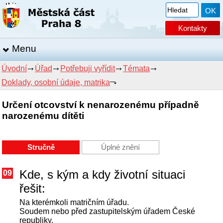
Kontakty
Menu
Úvodní
Úřad
Potřebuji vyřídit
Témata
Doklady, osobní údaje, matrika
Určení otcovství k nenarozenému případně
narozenému dítěti
Stručně
Úplné znění
Kde, s kým a kdy životní situaci
09
řešit:
Na kterémkoli matričním úřadu.
Soudem nebo před zastupitelským úřadem České
republiky.