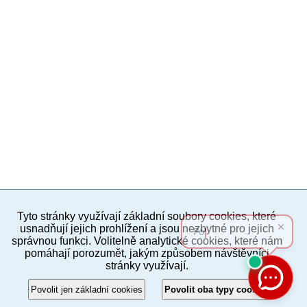
Tyto stránky využívají základní soubory cookies, které
PC verze
ENG
usnadňují jejich prohlížení a jsou nezbytné pro jejich
správnou funkci. Volitelně analytické cookies, které nám
pomáhají porozumět, jakým způsobem návštěvníci
Povinné a praktické informace
stránky využívají.
© 2012–2019 MČ Praha 8
Povolit jen základní cookies
Povolit oba typy cookies