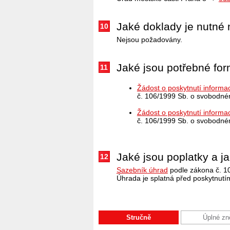
Jaké doklady je nutné 
10
Nejsou požadovány.
Jaké jsou potřebné form
11
Žádost o poskytnutí informa
č. 106/1999 Sb. o svobodném
Žádost o poskytnutí informa
č. 106/1999 Sb. o svobodném
Jaké jsou poplatky a jak
12
Sazebník úhrad
podle zákona č. 10
Úhrada je splatná před poskytnutí
Stručně
Úplné zn