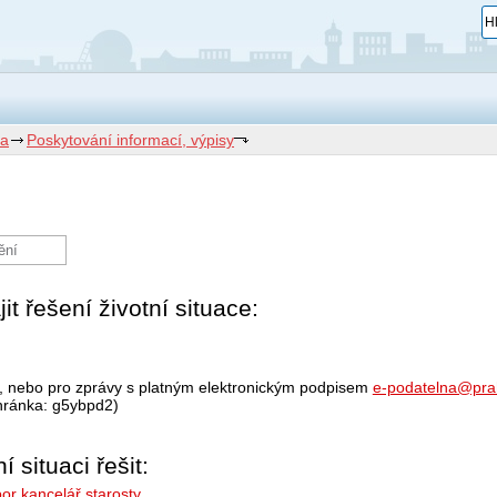
a
Poskytování informací, výpisy
ění
 řešení životní situace:
, nebo pro zprávy s platným elektronickým podpisem
e-podatelna@pra
hránka: g5ybpd2)
 situaci řešit:
or kancelář starosty
.