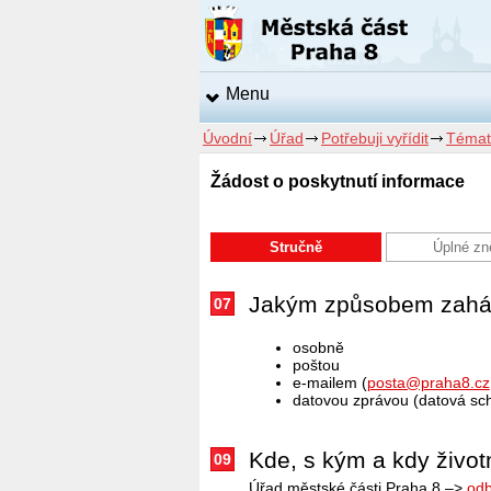
Menu
Úvodní
Úřad
Potřebuji vyřídit
Témat
Žádost o poskytnutí informace
Stručně
Úplné zn
Jakým způsobem zahájit
07
osobně
poštou
e-mailem (
posta@praha8.cz
datovou zprávou (datová sc
Kde, s kým a kdy životní
09
Úřad městské části Praha 8 –>
odb