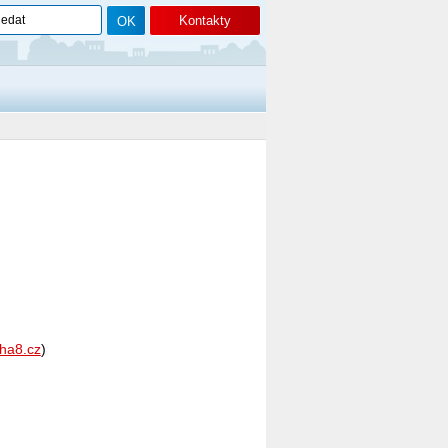
Kontakty
ha8.cz
)