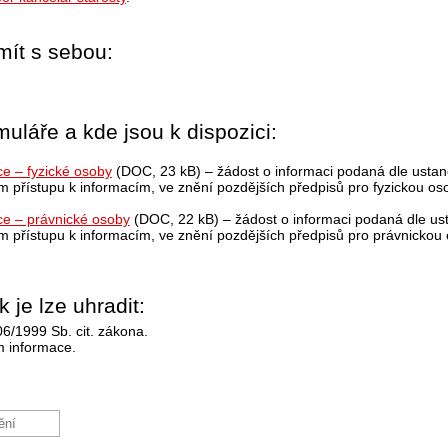
mít s sebou:
uláře a kde jsou k dispozici:
ce – fyzické osoby
(DOC, 23 kB) – žádost o informaci podaná dle usta
 přístupu k informacím, ve znění pozdějších předpisů pro fyzickou os
ce – právnické osoby
(DOC, 22 kB) – žádost o informaci podaná dle us
 přístupu k informacím, ve znění pozdějších předpisů pro právnickou
 je lze uhradit:
6/1999 Sb. cit. zákona.
m informace.
ění