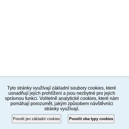
Tyto stránky využívají základní soubory cookies, které
PC version
CZE
usnadňují jejich prohlížení a jsou nezbytné pro jejich
správnou funkci. Volitelně analytické cookies, které nám
pomáhají porozumět, jakým způsobem návštěvníci
Links
stránky využívají.
© 2012–2017 Municipal District of Prague 8
Povolit jen základní cookies
Povolit oba typy cookies