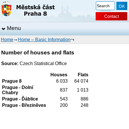
Contact
Menu
Home
Home – Basic Information
Number of houses and flats
Source:
Czech Statistical Office
Houses
Flats
Prague 8
6 033
64 074
Prague - Dolní
837
1 013
Chabry
Prague - Ďáblice
543
886
Prague - Březiněves
200
248