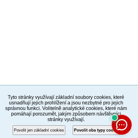
Tyto stránky využívají základní soubory cookies, které
PC verze
ENG
usnadňují jejich prohlížení a jsou nezbytné pro jejich
správnou funkci. Volitelně analytické cookies, které nám
pomáhají porozumět, jakým způsobem návštěvníci
Povinné a praktické informace
stránky využívají.
© 2012–2019 MČ Praha 8
Povolit jen základní cookies
Povolit oba typy cookies