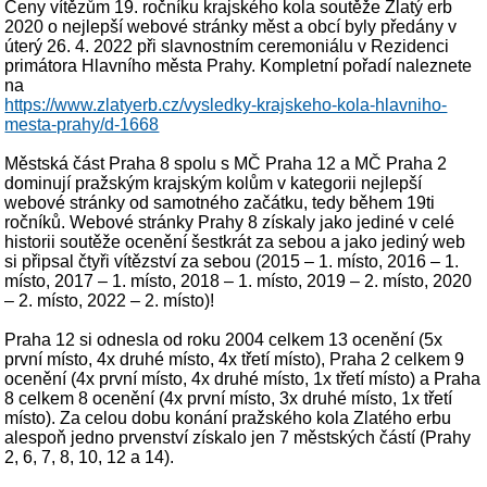
Ceny vítězům 19. ročníku krajského kola soutěže Zlatý erb
2020 o nejlepší webové stránky měst a obcí byly předány v
úterý 26. 4. 2022 při slavnostním ceremoniálu v Rezidenci
primátora Hlavního města Prahy. Kompletní pořadí naleznete
na
https://www.zlatyerb.cz/vysledky-krajskeho-kola-hlavniho-
mesta-prahy/d-1668
Městská část Praha 8 spolu s MČ Praha 12 a MČ Praha 2
dominují pražským krajským kolům v kategorii nejlepší
webové stránky od samotného začátku, tedy během 19ti
ročníků. Webové stránky Prahy 8 získaly jako jediné v celé
historii soutěže ocenění šestkrát za sebou a jako jediný web
si připsal čtyři vítězství za sebou (2015 – 1. místo, 2016 – 1.
místo, 2017 – 1. místo, 2018 – 1. místo, 2019 – 2. místo, 2020
– 2. místo, 2022 – 2. místo)!
Praha 12 si odnesla od roku 2004 celkem 13 ocenění (5x
první místo, 4x druhé místo, 4x třetí místo), Praha 2 celkem 9
ocenění (4x první místo, 4x druhé místo, 1x třetí místo) a Praha
8 celkem 8 ocenění (4x první místo, 3x druhé místo, 1x třetí
místo). Za celou dobu konání pražského kola Zlatého erbu
alespoň jedno prvenství získalo jen 7 městských částí (Prahy
2, 6, 7, 8, 10, 12 a 14).