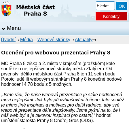
Kontakty
Menu
Úvodní
Média
Webové stránky
Aktuality
Ocenění pro webovou prezentaci Prahy 8
MČ Praha 8 získala 2. místo v krajském (pražském) kole
soutěže o nejlepší webové stránky města Zlatý erb. Od
prvenství dělilo městskou část Praha 8 jen 11 setin bodu.
Porotci udělili webovým stránkám Prahy 8 konečné bodové
hodnocení 4,78 bodu z 5 možných.
„Jsme rádi, že naše webová prezentace je stále hodnocená
mezi nejlepšími. Jak bylo při vyhlašování řečeno, tato soutěž
je mimo jiné inspirací a motivací pro další radnice, aby své
webové prezentace dále zlepšovaly. Jsme pyšní na to, že i
náš web byl a je takovou inspirací pro ostatní,“
hodnotí
umístění starosta Prahy 8 Ondřej Gros (ODS).