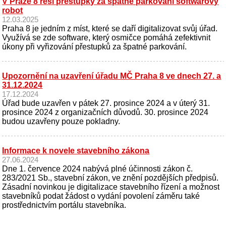
V Praze 8 řeší přestupky za špatné parkování softwarový
robot
12.03.2025
Praha 8 je jedním z míst, které se daří digitalizovat svůj úřad.
Využívá se zde software, který osmičce pomáhá zefektivnit
úkony při vyřizování přestupků za špatné parkování.
Upozornění na uzavření úřadu MČ Praha 8 ve dnech 27. a
31.12.2024
17.12.2024
Úřad bude uzavřen v pátek 27. prosince 2024 a v úterý 31.
prosince 2024 z organizačních důvodů. 30. prosince 2024
budou uzavřeny pouze pokladny.
Informace k novele stavebního zákona
27.06.2024
Dne 1. července 2024 nabývá plné účinnosti zákon č.
283/2021 Sb., stavební zákon, ve znění pozdějších předpisů.
Zásadní novinkou je digitalizace stavebního řízení a možnost
stavebníků podat žádost o vydání povolení záměru také
prostřednictvím portálu stavebníka.