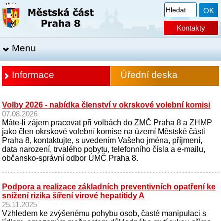
Kontakty
Menu
Informace
Úřední deska
Volby 2026 - nabídka členství v okrskové volební komisi
07.08.2026
Máte-li zájem pracovat při volbách do ZMČ Praha 8 a ZHMP
jako člen okrskové volební komise na území Městské části
Praha 8, kontaktujte, s uvedením Vašeho jména, příjmení,
data narození, trvalého pobytu, telefonního čísla a e-mailu,
občansko-správní odbor ÚMČ Praha 8.
Podpora a realizace základních preventivních opatření ke
snížení rizika šíření virové hepatitidy A
25.11.2025
Vzhledem ke zvýšenému pohybu osob, časté manipulaci s