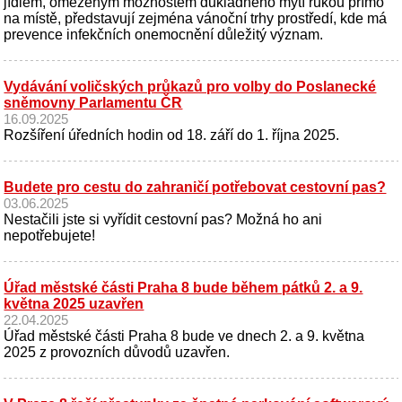
jídlem, omezeným možnostem důkladného mytí rukou přímo
na místě, představují zejména vánoční trhy prostředí, kde má
prevence infekčních onemocnění důležitý význam.
Vydávání voličských průkazů pro volby do Poslanecké
sněmovny Parlamentu ČR
16.09.2025
Rozšíření úředních hodin od 18. září do 1. října 2025.
Budete pro cestu do zahraničí potřebovat cestovní pas?
03.06.2025
Nestačili jste si vyřídit cestovní pas? Možná ho ani
nepotřebujete!
Úřad městské části Praha 8 bude během pátků 2. a 9.
května 2025 uzavřen
22.04.2025
Úřad městské části Praha 8 bude ve dnech 2. a 9. května
2025 z provozních důvodů uzavřen.