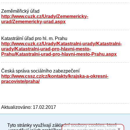
Zeměměřický úřad
http://www.cuzk.cz/Urady/Zememericky-
urad/Zememericky-urad.aspx
Katastrální úřad pro hl. m. Prahu
http://www.cuzk.cz/Urady/Katastralni-urady/Katastralni-
urady/Katastralni-urad-pro-hlavni-mesto-
Prahu/Katastralni-urad-pro-hlavni-mesto-Prahu.aspx
Česká správa sociálního zabezpečení
http://www.cssz.cz/cz/kontakty/krajska-a-okresni-
pracoviste/praha/
Aktualizováno: 17.02.2017
Tyto stránky využívají základní soubory cookies, které