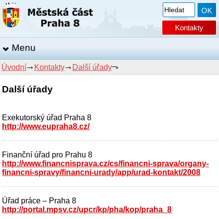
Kontakty
Menu
Úvodní
Kontakty
Další úřady
Další úřady
Exekutorský úřad Praha 8
http://www.eupraha8.cz/
Finanční úřad pro Prahu 8
http://www.financnisprava.cz/cs/financni-sprava/organy-
financni-spravy/financni-urady/app/urad-kontakt/2008
Úřad práce – Praha 8
http://portal.mpsv.cz/upcr/kp/pha/kop/praha_8