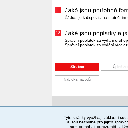
Jaké jsou potřebné form
11
Žádost je k dispozici na matričním
Jaké jsou poplatky a jak
12
Správní poplatek za vydání druhop
Správní poplatek za vydání víceja
Stručně
Úplné zn
Nabídka návodů
Povinné a praktické informace
Tyto stránky využívají základní soub
a jsou nezbytné pro jejich správno
© 2012–2019 MČ Praha 8
nám pomáhají porozumět, jakým 