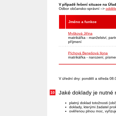
V případě řešení situace na Úřad
Odbor občansko-správní –>
odděle
Jméno a funkce
Myšková Jiřina
matrikářka - manželství, par
příjmení
Píchová Benešová Ilona
matrikářka - narození, písm
V úřední dny: pondělí a středa 08
Jaké doklady je nutné 
10
platný doklad totožnosti (o
doklady, kterými žadatel pro
ověřenou plnou moc, vyřizuj