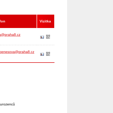
efon
Vizitka
va@praha8.cz
abenesova@praha8.cz
sourozenců