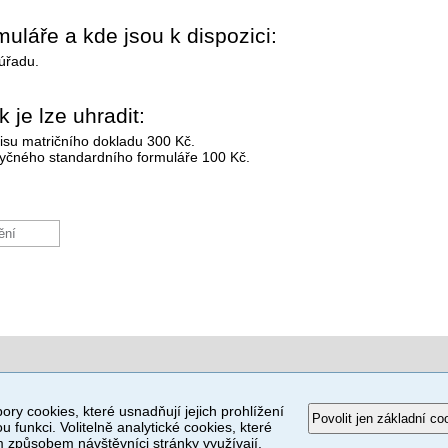
uláře a kde jsou k dispozici:
 úřadu.
 je lze uhradit:
isu matričního dokladu 300 Kč.
zyčného standardního formuláře 100 Kč.
ění
ory cookies, které usnadňují jejich prohlížení
Povolit jen základní co
u funkci. Volitelně analytické cookies, které
způsobem návštěvníci stránky využívají.