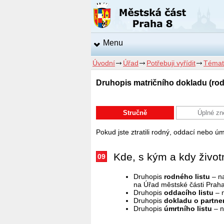
Menu
Úvodní
Úřad
Potřebuji vyřídit
Témat
Druhopis matričního dokladu (rodný 
Stručně
Úplné zn
Pokud jste ztratili rodný, oddací nebo úm
Kde, s kým a kdy životní
09
Druhopis
rodného listu
– na
na Úřad městské části Praha 
Druhopis
oddacího listu
– n
Druhopis
dokladu o partner
Druhopis
úmrtního listu
– n