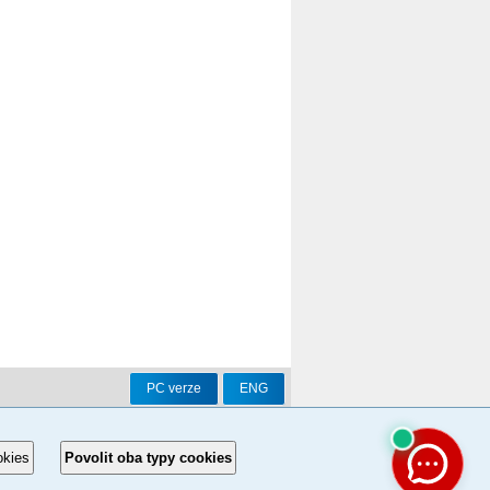
PC verze
ENG
okies
Povolit oba typy cookies