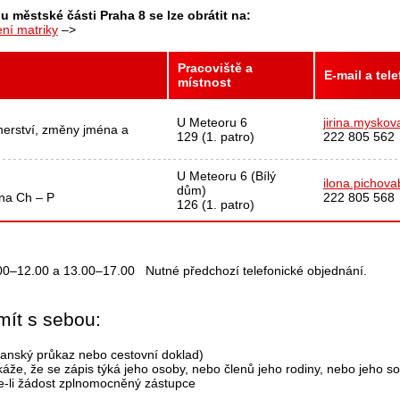
u městské části Praha 8 se lze obrátit na:
ní matriky
–>
Pracoviště a
E-mail a tel
místnost
U Meteoru 6
jirina.mysko
tnerství, změny jména a
129 (1. patro)
222 805 562
U Meteoru 6 (Bílý
ilona.pichov
dům)
ena Ch – P
222 805 568
126 (1. patro)
.00–12.00 a 13.00–17.00 Nutné předchozí telefonické objednání.
mít s sebou:
bčanský průkaz nebo cestovní doklad)
káže, že se zápis týká jeho osoby, nebo členů jeho rodiny, nebo jeho 
e-li žádost zplnomocněný zástupce