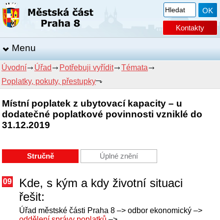
Kontakty
Menu
Úvodní
Úřad
Potřebuji vyřídit
Témata
Poplatky, pokuty, přestupky
Místní poplatek z ubytovací kapacity – u
dodatečné poplatkové povinnosti vzniklé do
31.12.2019
Stručně
Úplné znění
Kde, s kým a kdy životní situaci
09
řešit:
Úřad městské části Praha 8 –> odbor ekonomický –>
oddělení správy poplatků
–>