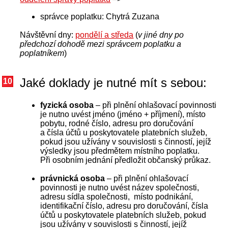
správce poplatku: Chytrá Zuzana
Návštěvní dny:
pondělí a středa
(
v jiné dny po
předchozí dohodě mezi správcem poplatku a
poplatníkem
)
Jaké doklady je nutné mít s sebou:
10
fyzická osoba
– při plnění ohlašovací povinnosti
je nutno uvést jméno (jméno + příjmení), místo
pobytu, rodné číslo, adresu pro doručování
a čísla účtů u poskytovatele platebních služeb,
pokud jsou užívány v souvislosti s činností, jejíž
výsledky jsou předmětem místního poplatku.
Při osobním jednání předložit občanský průkaz.
právnická osoba
– při plnění ohlašovací
povinnosti je nutno uvést název společnosti,
adresu sídla společnosti, místo podnikání,
identifikační číslo, adresu pro doručování, čísla
účtů u poskytovatele platebních služeb, pokud
jsou užívány v souvislosti s činností, jejíž