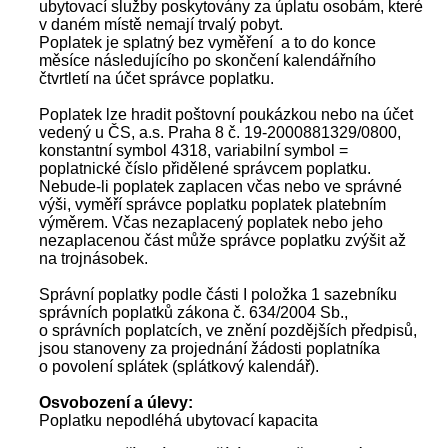
ubytovací služby poskytovány za úplatu osobám, které
v daném místě nemají trvalý pobyt.
Poplatek je splatný bez vyměření a to do konce
měsíce následujícího po skončení kalendářního
čtvrtletí na účet správce poplatku.
Poplatek lze hradit poštovní poukázkou nebo na účet
vedený u ČS, a.s. Praha 8 č. 19-2000881329/0800,
konstantní symbol 4318, variabilní symbol =
poplatnické číslo přidělené správcem poplatku.
Nebude-li poplatek zaplacen včas nebo ve správné
výši, vyměří správce poplatku poplatek platebním
výměrem. Včas nezaplacený poplatek nebo jeho
nezaplacenou část může správce poplatku zvýšit až
na trojnásobek.
Správní poplatky podle části I položka 1 sazebníku
správních poplatků zákona č. 634/2004 Sb.,
o správních poplatcích, ve znění pozdějších předpisů,
jsou stanoveny za projednání žádosti poplatníka
o povolení splátek (splátkový kalendář).
Osvobození a úlevy:
Poplatku nepodléhá ubytovací kapacita