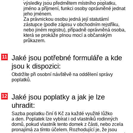
výsledky jsou předmětem místního poplatku,
jméno a příjmení, funkci osoby oprávněné jednat
jeho jménem.
Za právnickou osobu jedná její statutární
zástupce (podle zápisu v obchodním rejstříku,
nebo jiném registru), případně oprávněná osoba,
která se prokáže plnou mocí a občanským
průkazem.
Jaké jsou potřebné formuláře a kde
11
jsou k dispozici:
Obdržíte při osobní návštěvě na oddělení správy
poplatků.
Jaké jsou poplatky a jak je lze
12
uhradit:
Sazba poplatku činí 6 Kč za každé využité lůžko
a den. Poplatek lze vybírat i od vlastníků rodinných
domů, pokud vlastník tento domek z části, nebo zcela
pronajímá za tímto účelem. Rozhodující je, že jsou