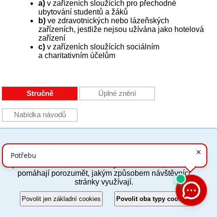
a)
v zařízeních sloužících pro přechodné
ubytování studentů a žáků
b)
ve zdravotnických nebo lázeňských
zařízeních, jestliže nejsou užívána jako hotelová
zařízení
c)
v zařízeních sloužících sociálním
a charitativním účelům
Stručně
Úplné znění
Nabídka návodů
Tyto stránky využívají základní soubory cookies, které
PC verze
ENG
usnadňují jejich prohlížení a jsou nezbytné pro jejich
správnou funkci. Volitelně analytické cookies, které nám
pomáhají porozumět, jakým způsobem návštěvníci
Povinné a praktické informace
stránky využívají.
© 2012–2019 MČ Praha 8
Povolit jen základní cookies
Povolit oba typy cookies