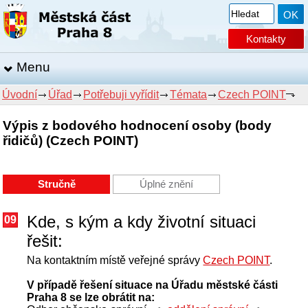
Kontakty
Menu
Úvodní
Úřad
Potřebuji vyřídit
Témata
Czech POINT
Výpis z bodového hodnocení osoby (body
řidičů) (Czech POINT)
Stručně
Úplné znění
Kde, s kým a kdy životní situaci
09
řešit:
Na kontaktním místě veřejné správy
Czech POINT
.
V případě řešení situace na Úřadu městské části
Praha 8 se lze obrátit na: