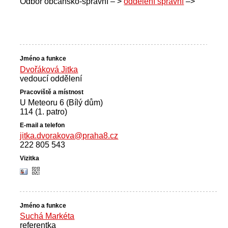
Odbor občansko-správní – >
oddělení správní
–>
Dvořáková Jitka
vedoucí oddělení
U Meteoru 6 (Bílý dům)
114 (1. patro)
jitka.dvorakova@praha8.cz
222 805 543
Suchá Markéta
referentka