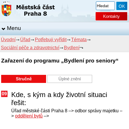
Kontakty
Menu
Úvodní
Úřad
Potřebuji vyřídit
Témata
Sociální péče a zdravotnictví
Bydlení
Zařazení do programu „Bydlení pro seniory“
Stručně
Úplné znění
Kde, s kým a kdy životní situaci
09
řešit:
Úřad městské části Praha 8 –> odbor správy majetku –
>
oddělení bytů
–>