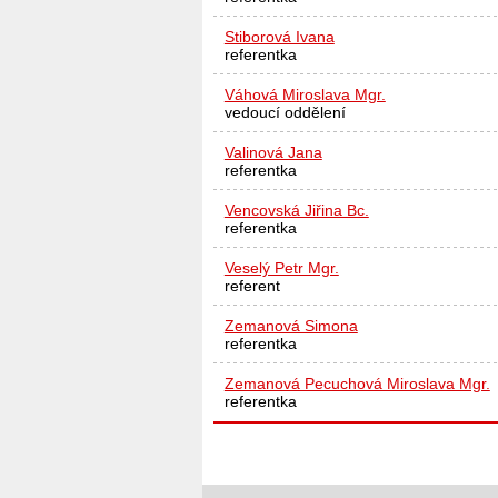
Stiborová Ivana
referentka
Váhová Miroslava Mgr.
vedoucí oddělení
Valinová Jana
referentka
Vencovská Jiřina Bc.
referentka
Veselý Petr Mgr.
referent
Zemanová Simona
referentka
Zemanová Pecuchová Miroslava Mgr.
referentka