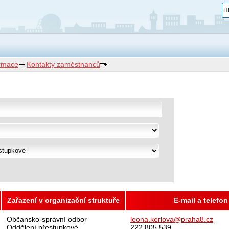
ormace
Kontakty zaměstnanců
Zařazení v organizační struktuře
E-mail a telefon
Občansko-správní odbor
leona.kerlova@praha8.cz
Oddělení přestupkové
222 805 539